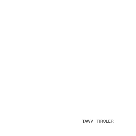
Kontakt & Impressum
TAWV
| TIROLER